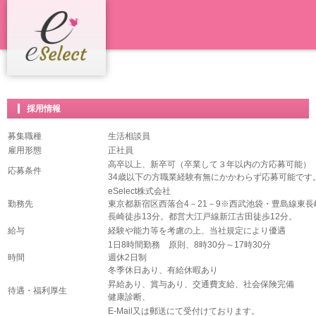
採用情報
募集職種
生活相談員
雇用形態
正社員
高卒以上、新卒可（卒業して３年以内の方応募可能）
応募条件
34歳以下の方職業経験有無にかかわらず応募可能です
eSelect株式会社
勤務先
東京都新宿区西落合4－21－9※西武池袋・豊島線東長
長崎徒歩13分。都営大江戸線新江古田徒歩12分。
給与
経験や能力等を考慮の上、当社規定により優遇
1日8時間勤務 原則、8時30分～17時30分
時間
週休2日制
冬季休日あり、有給休暇あり
昇給あり、賞与あり、交通費支給、社会保険完備
待遇・福利厚生
健康診断、
E-Mail又は郵送にて受付けております。