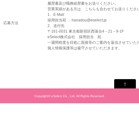
履歴書及び職務経歴書をお送りください。
営業実績がある方は、こちらも合わせてお送りくださ
1、E-Mail
採用担当宛 ： hanadou@eselect.jp
応募方法
2、送付先
〒161-0031 東京都新宿区西落合4－21－9-1F
eSelect株式会社 採用担当 宛
一週間程度を目処に面接等のご案内を返信させていた
個人情報保護等は厳守させていただきます。
↑
Copyright© eSelect Co., Ltd. All Rights Reserved.