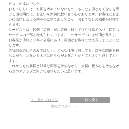
ビス」の違いでした。
おもてなしには、対価を求めていないもの、もてなす側ともてなしを受
ける側の間には、お互いを大切に想い合う心があります。お客様とお互
いに信頼し合える同等の立場であってこそ、おもてなしの効果が発揮で
きます。
サービスとは、店側（店員）がお客様に対して行う行為であり、接客も
サービスの一部と考えられています。このサービスには対価が発生し、
お客様が店側より高い立場にあり、店側がお客様に仕え尽くすことにな
ります。
美容関係の仕事のみではなく、どんな仕事に対しても、対等な関係を持
ちながら、お互いを大切に想う心があることがとても大切と感じており
ます。
これからもお客様と対等な関係を持ちながら、大切に想う心を持ちなが
ら次のステップに向けて頑張りたいと思います。
＜ 前のブログへ
一覧へ戻る
次のブログへ ＞